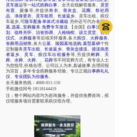
灵车接运
等
一站式殡葬白事
、
全天在线解答服务
、
灵堂
;
布置
、摄像等
并提供
寿衣
、
骨灰盒
、
花圈
、
祭祀用
品
、
净身更衣
、
灵车租用
、
长途返乡
、
灵车出租
、
殡仪
,
.
车
返乡
可
随车配备单体式冷藏箱
另外还可代办各区
公
,
,
,
.
.
墓
选墓
安葬服务
免费专车接送
【全国】
白事活动策
划
、
临终关怀
、
治丧协调
、
入殓纳棺
、
设立灵堂
、
告别
仪式
、
火葬服务
等后续关怀服务,各大
殡仪
、
火葬服务
,
丧葬用品销售
,各大
公墓
、
陵园墓地选购
,
墓型墓碑
个性
定制服务
灵车出租
、
长途返乡
、
骨灰盒接送
、
接送病患
者返乡
、
灵车
、
殡仪车出租服务
等,另提供
树葬
、
天
葬
、
水葬
、
火葬
、
、
花葬
等不同安葬方式，有专业人士
为您指导,价格合理。公司以人为本,真诚做事,合理回报
为宗旨，多年专业殡葬服务经验、专注正规
白事葬礼礼
仪
、
专业团队为你服务
。
全天服务热线：4000-011-110
手机微信同号:18118144419
注；整个网站内容均为咨询服务，并提供免费咨询，殡
仪馆服务项目需要联系殡仪馆办理。