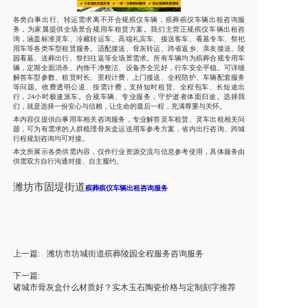
各类白事出行、转运需求离不开合规殡仪车辆，殡葬殡仪车辆出租咨询服
务，为家属提供全场景合规用车租赁方案。我们主营正规殡仪车辆出租咨
询，涵盖标准灵车、冷藏转运车、高端礼宾车、接送客车、看墓专车、祭祀
用车等各类车型租赁服务。适配接送、骨灰转运、跨省返乡、亲友接送、陵
园看墓、送葬出行、祭扫往返等全场景需求。所有车辆均为殡葬合规专用车
辆，定期全面消杀、内饰干净整洁、设备齐全完好，行车安全平稳。可详细
解答车型参数、租赁时长、里程计费、上门接送、全程陪护、车辆配套服务
等问题。收费透明公道、按需计费，支持短时租赁、全程包车、长短途出
行，24小时极速派车。合规车辆、专业服务，守护逝者体面归途。选择我
们，就是选择一份安心与信赖，让生命的最后一程，充满尊重与关怀。
本内容仅提供白事用车相关咨询服务，专业解答灵车租赁、灵车出租相关问
题，可为有需求的人群梳理骨灰盒运送用车参考方案，省内出行咨询、跨城
行程规划咨询均可对接。
本文所展示各类供需内容，仅作行业资源交流与信息参考使用，具体服务由
供需双方自行沟通对接、自主履约。
潍坊市固堤街道
殡葬殡仪车辆出租咨询服务
上一篇:
潍坊市坊城街道殡葬陵园全程服务咨询服务
下一篇:
诸城市骨灰盒什么材质好？实木玉石陶瓷价格与定制刻字推荐