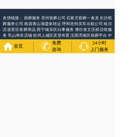
友情链接：
殡葬服务
苏州丧葬公司
石家庄殡葬一条龙
长沙殡
葬服务公司
南昌青山湖遗体转运
呼和浩特灵车出租公司
哈尔
滨道里区丧葬用品
西宁城东区白事服务
潍坊奎文区殡仪馆服
务
乳山寿衣店铺
杭州上城区灵堂布置
沈阳浑南区殡葬平台
中
国墓地网
中国非急救转运网
网站建设
中国殡葬一条龙网
中国
免费
24小时
首页
救护车网
葬花店
葬花服务网
咨询
上门服务
万年长
官方公众号
4000-011-110
各城市均有服务人员上门服务
24小时上门服务