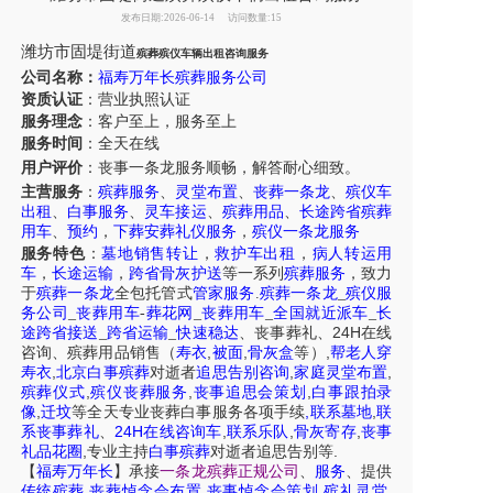
发布日期:2026-06-14
访问数量:15
潍坊市固堤街道
殡葬殡仪车辆出租咨询服务
公司名称：
福寿万年长殡葬服务公司
资质认证
：营业执照认证
服务理念
：客户至上，服务至上
服务时间
：全天在线
用户评价
：丧事一条龙服务
顺畅，解答耐心细致。
主营服务
：
殡葬服务
、
灵堂布置
、
丧葬一条龙
、
殡仪车
出租
、
白事服务
、
灵车接运
、
殡葬用品
、
长途跨省殡葬
用车
、
预约
，
下葬安葬礼仪服务
，
殡仪一条龙服务
服务特色
：
墓地销售转让
，
救护车出租
，
病人转运用
车
，
长途运输
，
跨省骨灰护送
等一系列
殡葬服务
，致力
于
殡葬一条龙
全包托管式
管家服务
.
殡葬一条龙
_
殡仪服
务公司
_
丧葬用车
-
葬花网
_
丧葬用车
_
全国就近派车
_
长
24H
途跨省接送
_
跨省运输
_
快速稳达
、
丧事葬礼
、
在线
,
,
,
咨询
、
殡葬
用品销售
（
寿衣
被面
骨灰盒
等）
帮老人穿
,
,
,
寿衣
北京白事殡葬
对逝者
追思告别咨询
家庭灵堂布置
,
,
,
殡葬仪式
殡仪丧葬服务
丧事追思会策划
白事跟拍录
,
,
,
像
迁坟
等
全天
专业丧葬白事服务
各项手续
联系墓地
联
24H
,
,
,
系丧事葬礼
、
在线咨询车
联系乐队
骨灰寄存
丧事
,
.
礼品花圈
专业主持
白事殡葬
对逝者追思告别等
【
福寿万年长
】
承接
一条龙殡葬正规公司
、
服务
、提供
,
,
,
,
传统殡葬
丧葬悼念会布置
丧事悼念会策划
殡礼灵堂