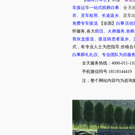
车接运
等
一站式殡葬白事
、
全天
衣
、
灵车租用
、
长途返乡
、
灵车
.
免费专车接送
【全国】
白事活动
怀服务,各大
殡仪
、
火葬服务
,
丧葬
骨灰盒接送
、
接送病患者返乡
、
式，有专业人士为您指导,价格合
白事葬礼礼仪
、
专业团队为你服
全天服务热线：4000-011-11
手机微信同号:18118144419
注；整个网站内容均为咨询