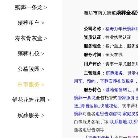
殡葬一条龙
>
殡葬全程
潍坊市南关街道
殡葬租车
>
公司名称：
福寿万年长殡葬
寿衣骨灰盒
>
资质认证
：营业执照认证
服务理念
：客户至上，服务
殡葬礼仪
>
服务时间
：全天在线
用户评价
：丧事一条龙服务
公墓陵园
>
主营服务
：
殡葬服务
、
灵堂
用车
、
预约
，
下葬安葬礼仪服务
白事服务
>
服务特色
：
墓地销售转让
，
殡葬一条龙
全包托管式
管家服务
.
鲜花花篮花圈
>
送
_
跨省运输
_
快速稳达
、
丧事葬
,
殡葬
对逝者
追思告别咨询
家庭灵
殡葬服务
>
,
,
白事服务
各项手续
联系墓地
联系
.
逝者追思告别等
【
福寿万年长
】
承接
一条龙