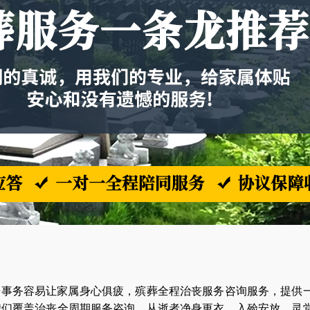
丧事务容易让家属身心俱疲，殡葬全程治丧服务咨询服务，提供
我们覆盖治丧全周期服务咨询，从逝者净身更衣、入殓安放、灵