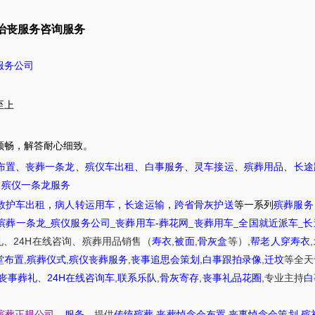
治丧服务咨询服务
服务公司
至上
顺畅，解答耐心细致。
布置
、
丧葬一条龙
、
殡仪车出租
、
白事服务
、
灵车接运
、
殡葬用品
、
长途
，
殡仪一条龙服务
救护车出租
，
病人转运用车
，
长途运输
，
跨省骨灰护送
等一系列
殡葬服务
殡葬一条龙
_
殡仪服务公司
_
丧葬用车
-
葬花网
_
丧葬用车
_
全国就近派车
_
长
24H
,
,
,
,
礼
、
在线咨询
、
殡葬
用品销售
（
寿衣
被面
骨灰盒
等）
帮老人穿寿衣
,
,
,
,
,
堂布置
殡葬仪式
殡仪丧葬服务
丧事追思会策划
白事跟拍录像
迁坟
等
全天
24H
,
,
,
,
丧事葬礼
、
在线咨询车
联系乐队
骨灰寄存
丧事礼品花圈
专业主持
白
,
,
,
殡葬正规公司
、
服务
、提供
传统殡葬
丧葬悼念会布置
丧事悼念会策划
殡