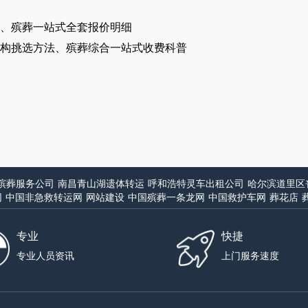
、殡葬一站式全套报价明细
构挑选方法、殡葬综合一站式收费科普
殡葬服务公司
南昌青山湖遗体转运
呼和浩特灵车出租公司
哈尔滨道里区
网
中国非急救转运网
网站建设
中国殡葬一条龙网
中国救护车网
葬花店
专业
快捷
专业人员资讯
上门服务速度