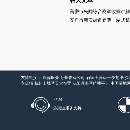
高密市丧葬综合商家收费讲解
安丘市新安街道丧葬一站式机
友情链接：
殡葬服务
苏州丧葬公司
石家庄殡葬一条龙
长沙
衣店铺
杭州上城区灵堂布置
沈阳浑南区殡葬平台
中国墓地
7*24
多渠道服务支持