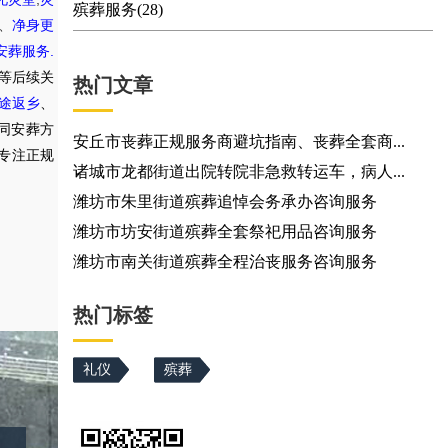
殡葬服务(28)
、
净身更
.
安葬服务
等后续关
热门文章
途返乡
、
同安葬方
安丘市丧葬正规服务商避坑指南、丧葬全套商...
专注正规
诸城市龙都街道出院转院非急救转运车，病人...
潍坊市朱里街道殡葬追悼会务承办咨询服务
潍坊市坊安街道殡葬全套祭祀用品咨询服务
潍坊市南关街道殡葬全程治丧服务咨询服务
热门标签
礼仪
殡葬