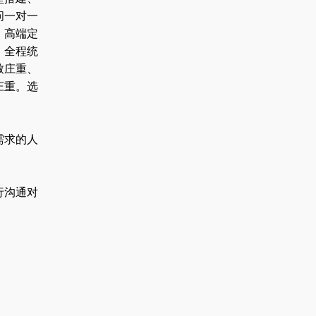
问一对一
、高端定
，全程统
致庄重、
庄重。选
需求的人
行沟通对