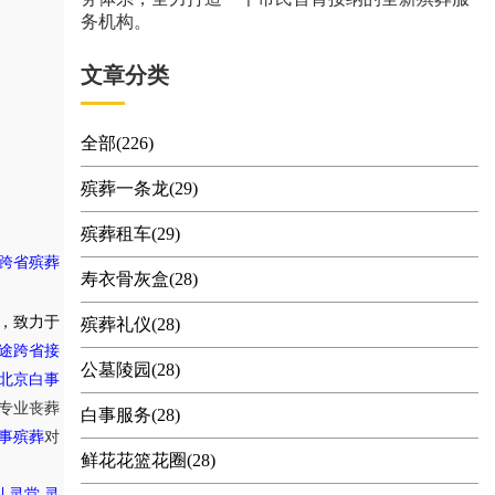
务机构。
文章分类
全部(226)
殡葬一条龙(29)
殡葬租车(29)
跨省殡葬
寿衣骨灰盒(28)
，致力于
殡葬礼仪(28)
途跨省接
公墓陵园(28)
北京白事
专业丧葬
白事服务(28)
事殡葬
对
鲜花花篮花圈(28)
,
礼灵堂
灵