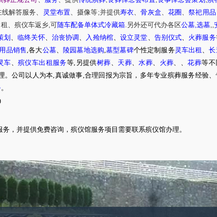
;
在线解答服务
、
灵堂布置
、摄像等
并提供
寿衣
、
骨灰盒
、
花圈
、
祭祀用品
,
.
,
,
,
出租
、
殡仪车
返乡
可
随车配备单体式冷藏箱
另外还可代办各区
公墓
选墓
策划
、
临终关怀
、
治丧协调
、
入殓纳棺
、
设立灵堂
、
告别仪式
、
火葬服务
用品销售
,各大
公墓
、
陵园墓地选购
,
墓型墓碑
个性定制服务
灵车出租
、
长
灵车
、
殡仪车出租服务
等,另提供
树葬
、
天葬
、
水葬
、
火葬
、
、
花葬
等不
理。公司以人为本,真诚做事,合理回报为宗旨，多年专业殡葬服务经验、
务
。
0
服务，并提供免费咨询，殡仪馆服务项目需要联系殡仪馆办理。