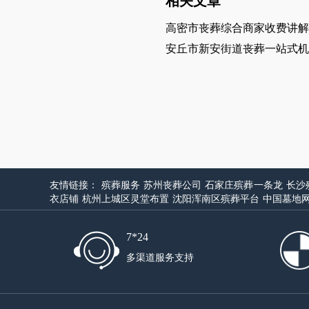
相关文章
高密市丧葬综合商家收费讲解
安丘市新安街道丧葬一站式机
友情链接：
殡葬服务
苏州丧葬公司
石家庄殡葬一条龙
长沙
衣店铺
杭州上城区灵堂布置
沈阳浑南区殡葬平台
中国墓地
7*24
多渠道服务支持