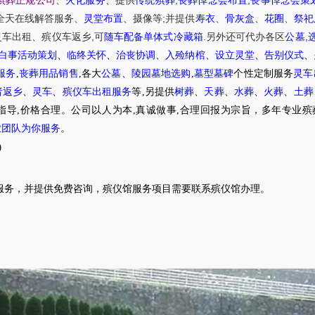
殡葬正规公司
、
火化服务
、提供
传统殡葬
丧葬悼念会布置
丧事悼念会策
;
全天在线解答服务
、
灵堂布置
、摄像等
并提供
寿衣
、
骨灰盒
、
花圈
、
祭祀
,
.
,
灵车出租
、
殡仪车
返乡
可
随车配备单体式冷藏箱
另外还可代办各区
公墓
白事活动策划
、
临终关怀
、
治丧协调
、
入殓纳棺
、
设立灵堂
、
告别仪式
、
服务
,
丧葬用品销售
,各大
公墓
、
陵园墓地选购
,
墓型墓碑
个性定制服务
灵车
者返乡
、
灵车
、
殡仪车出租服务
等,另提供
树葬
、
天葬
、
水葬
、
火葬
、
土葬
指导,价格合理。公司以人为本,真诚做事,合理回报为宗旨，多年专业殡
业团队为你服务
。
0
服务，并提供免费咨询，殡仪馆服务项目需要联系殡仪馆办理。