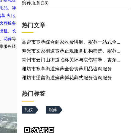
划
殡礼灵
殡葬服务(28)
用品
、
净
,
,
选墓
火化
火葬服务
热门文章
出租
、
长
、
花葬
等
高密市丧葬综合商家收费讲解、殡葬一站式全...
葬服务经
寿光市文家街道丧葬正规服务机构筛选、殡葬...
青州市云门山街道临终关怀与哀伤辅导，丧亲...
潍坊市寒亭街道殡葬全套丧葬用品咨询服务
潍坊市望留街道殡葬鲜花葬式服务咨询服务
热门标签
礼仪
殡葬