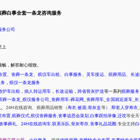
殡葬白事全套一条龙咨询服务
服务公司
至上
顺畅，解答耐心细致。
布置
、
丧葬一条龙
、
殡仪车出租
、
白事服务
、
灵车接运
、
殡葬用品
、
长途
服务
，
殡仪一条龙服务
救护车出租
，
病人转运用车
，
长途运输
，
跨省骨灰护送
等一系列
殡葬服务
殡葬一条龙
_
殡仪服务公司
_
丧葬用车
-
葬花网
_
丧葬用车
_
全国就近派车
_
长
24H
,
,
,
,
礼
、
在线咨询
、
殡葬
用品销售
（
寿衣
被面
骨灰盒
等）
帮老人穿寿衣
,
,
,
,
,
堂布置
殡葬仪式
殡仪丧葬服务
丧事追思会策划
白事跟拍录像
迁坟
等
全天
24H
,
,
,
,
丧事葬礼
、
在线咨询车
联系乐队
骨灰寄存
丧事礼品花圈
专业主持
白
,
,