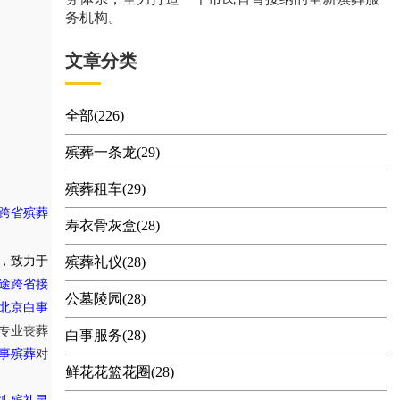
务机构。
文章分类
全部(226)
殡葬一条龙(29)
殡葬租车(29)
跨省殡葬
寿衣骨灰盒(28)
，致力于
殡葬礼仪(28)
途跨省接
公墓陵园(28)
北京白事
专业丧葬
白事服务(28)
事殡葬
对
鲜花花篮花圈(28)
,