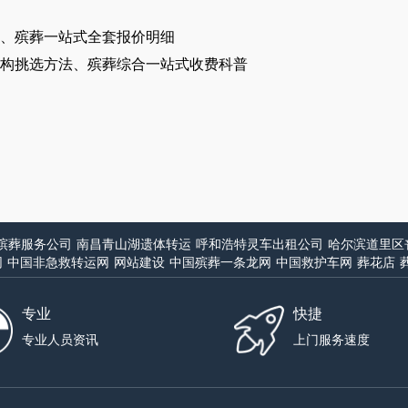
、殡葬一站式全套报价明细
构挑选方法、殡葬综合一站式收费科普
殡葬服务公司
南昌青山湖遗体转运
呼和浩特灵车出租公司
哈尔滨道里区
网
中国非急救转运网
网站建设
中国殡葬一条龙网
中国救护车网
葬花店
专业
快捷
专业人员资讯
上门服务速度