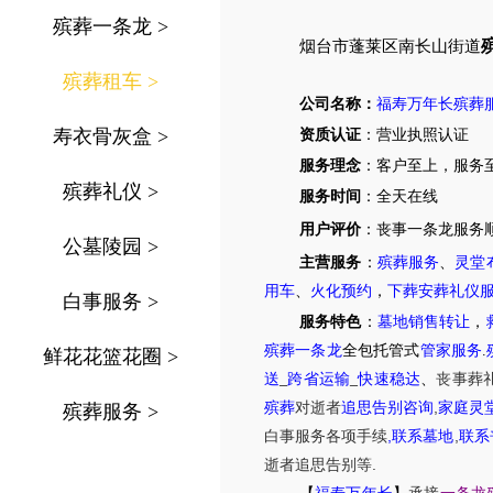
殡葬一条龙
>
烟台市
蓬莱区
南长山街道
殡葬租车
>
公司名称：
福寿万年长殡葬
寿衣骨灰盒
>
资质认证
：营业执照认证
服务理念
：客户至上，服务
殡葬礼仪
>
服务时间
：全天在线
用户评价
：丧事一条龙服务
公墓陵园
>
主营服务
：
殡葬服务
、
灵堂
用车
、
火化预约
，
下葬安葬礼仪
白事服务
>
服务特色
：
墓地销售转让
，
殡葬一条龙
全包托管式
管家服务
.
鲜花花篮花圈
>
送
_
跨省运输
_
快速稳达
、
丧事葬
,
殡葬
对逝者
追思告别咨询
家庭灵
殡葬服务
>
,
,
白事服务
各项手续
联系墓地
联系
.
逝者追思告别等