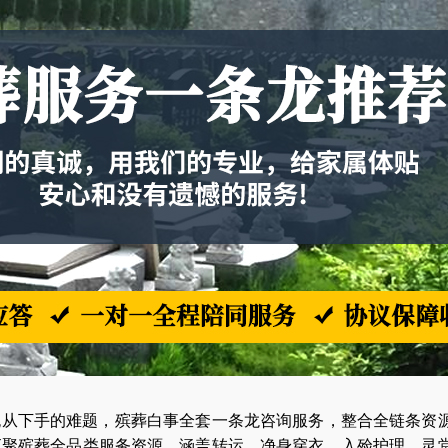
无从下手的难题，殡葬白事全套一条龙咨询服务，整合全链条资
汇聚殡葬全品类服务资源，涵盖转运、净身穿衣、入殓护理、灵