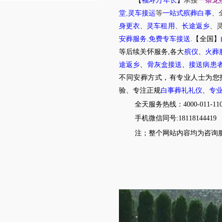
【
福寿万年长
】
承接
一条龙
,
堂
灵车接运
等
一站式殡葬白事
、
身更衣
、
灵车租用
、
长途返乡
、
.
.
安葬服务
免费专车接送
【全国】
等后续关怀服务,各大
殡仪
、
火葬
途返乡
、
骨灰盒接送
、
接送病患
不同安葬方式，有专业人士为您
验、专注正规
白事葬礼礼仪
、
专
全天服务热线：4000-011-11
手机微信同号:18118144419
注；整个网站内容均为咨询