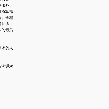
龙服务。
同预算需
心。全程
路捆绑，
命的最后
需求的人
行沟通对