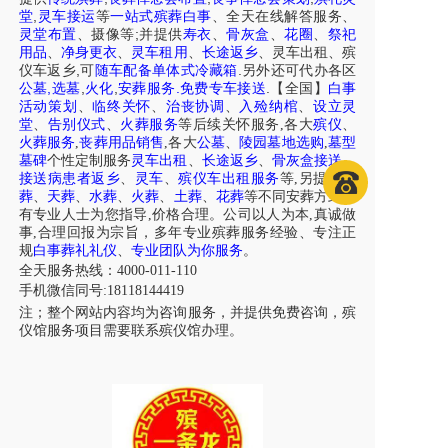
,
堂
灵车接运
等
一站式殡葬白事
、
全天在线解答服务
、
;
灵堂布置
、摄像等
并提供
寿衣
、
骨灰盒
、
花圈
、
祭祀
用品
、
净身更衣
、
灵车租用
、
长途返乡
、
灵车出租
、
殡
,
.
仪车
返乡
可
随车配备单体式冷藏箱
另外还可代办各区
,
,
,
.
.
公墓
选墓
火化
安葬服务
免费专车接送
【全国】
白事
活动策划
、
临终关怀
、
治丧协调
、
入殓纳棺
、
设立灵
堂
、
告别仪式
、
火葬服务
等后续关怀服务,各大
殡仪
、
火葬服务
,
丧葬用品销售
,各大
公墓
、
陵园墓地选购
,
墓型
墓碑
个性定制服务
灵车出租
、
长途返乡
、
骨灰盒接送
、
接送病患者返乡
、
灵车
、
殡仪车出租服务
等,另提供
树
葬
、
天葬
、
水葬
、
火葬
、
土葬
、
花葬
等不同安葬方式，
有专业人士为您指导,价格合理。公司以人为本,真诚做
事,合理回报为宗旨，多年专业殡葬服务经验、专注正
规
白事葬礼礼仪
、
专业团队为你服务
。
全天服务热线：4000-011-110
手机微信同号:18118144419
注；整个网站内容均为咨询服务，并提供免费咨询，殡
仪馆服务项目需要联系殡仪馆办理。