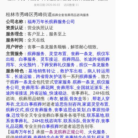
发布日期:2026-06-03
访问数量:11
桂林市秀峰区秀峰街道
殡葬全套丧葬用品咨询服务
公司名称：
福寿万年长殡葬服务公司
资质认证
：营业执照认证
服务理念
：客户至上，服务至上
服务时间
：全天在线
用户评价
：丧事一条龙服务
顺畅，解答耐心细致。
主营服务
：
殡葬服务
、
灵堂布置
、
丧葬一条龙
、
殡仪车
出租
、
白事服务
、
灵车接运
、
殡葬用品
、
长途跨省殡葬
用车
、
火化预约
，
下葬安葬礼仪服务
，
殡仪一条龙服务
服务特色
：
墓地销售转让
，
救护车出租
，
病人转运用
车
，
长途运输
，
跨省骨灰护送
等一系列
殡葬服务
，致力
于
殡葬一条龙
全包托管式
管家服务
.
殡葬一条龙
_
殡仪服
务公司
_
丧葬用车
-
葬花网
_
丧葬用车
_
全国就近派车
_
长
24H
途跨省接送
_
跨省运输
_
快速稳达
、
丧事葬礼
、
在线
,
,
,
咨询
、
殡葬
用品销售
（
寿衣
被面
骨灰盒
等）
帮老人穿
,
,
,
寿衣
北京白事殡葬
对逝者
追思告别咨询
家庭灵堂布置
,
,
,
殡葬仪式
殡仪丧葬服务
丧事追思会策划
白事跟拍录
,
,
,
像
迁坟
等
全天
专业丧葬白事服务
各项手续
联系墓地
联
24H
,
,
,
系丧事葬礼
、
在线咨询车
联系乐队
骨灰寄存
丧事
,
.
礼品花圈
专业主持
白事殡葬
对逝者追思告别等
【
福寿万年长
】
承接
一条龙殡葬正规公司
、
火化服务
、
,
,
,
提供
传统殡葬
丧葬悼念会布置
丧事悼念会策划
殡礼灵