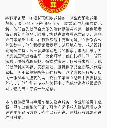
殡葬服务是一条漫长而细致的链条，从生命消逝的那一
刻起，专业的团队便悄然介入，将繁琐与悲痛层层化
解。他们首先提供全天候的遗体接运与冷藏，确保逝者
得到最初的尊严；随后，协助家属办理死亡证明、注销
户口等繁杂手续，在行政流程中充当向导。在告别仪式
的策划中，他们根据家属意愿，从场地布置、花艺设计
到司仪主持，甚至多媒体追思片的播放，事无巨细，力
求完美呈现逝者生平。火化环节，他们协调时间，陪同
家属，确保流程顺畅。仪式结束后，服务并未终止，他
们提供骨灰寄存、安葬选址、墓碑刻字乃至后续的代客
祭扫、周年祭奠提醒等延伸服务。这全方位的服务，如
同一张温柔而坚韧的网，托住了家属在悲痛中摇摇欲坠
的心，让他们能在专业与关怀中，完成对逝者的最后送
别，也为自己寻得一丝慰藉。
本内容仅提供白事用车相关咨询服务，专业解答灵车租
赁、灵车出租相关问题，可为有需求的人群梳理骨灰盒
运送用车参考方案，省内出行咨询、跨城行程规划咨询
均可对接。