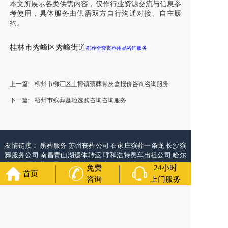
本文所展示各类供需内容，仅作行业资源交流与信息参
考使用，具体服务由供需双方自行沟通对接、自主履
约。
桂林市秀峰区秀峰街道
殡葬全套丧葬用品咨询服务
上一篇:
柳州市柳江区土博镇殡葬骨灰盒报价咨询咨询服务
下一篇:
梧州市殡葬墓地选购咨询咨询服务
友情链接：
殡葬服务
苏州丧葬公司
石家庄殡葬一条龙
长沙殡
葬服务公司
南昌青山湖遗体转运
呼和浩特灵车出租公司
哈尔
滨道里区丧葬用品
西宁城东区白事服务
潍坊奎文区殡仪馆服
免费
24小时
首页
务
乳山寿衣店铺
杭州上城区灵堂布置
沈阳浑南区殡葬平台
中
咨询
上门服务
国墓地网
中国非急救转运网
网站建设
中国殡葬一条龙网
中国
救护车网
葬花店
葬花服务网