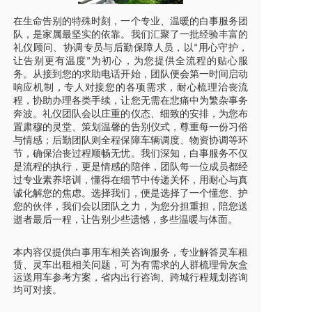
在生命告别的特殊时刻，一个专业、温暖的白事服务团
队，是家属最坚实的依靠。我们汇聚了一批经验丰富的
礼仪顾问、协调专员与后勤保障人员，以
用心守护，
“
让告别更有温度
为初心，为您提供全流程的贴心服
”
务。从接到您的求助电话开始，团队便会第一时间启动
响应机制，专人对接您的各项需求，耐心梳理治丧流
程，协助办理各类手续，让您无需在悲痛中为繁杂事务
奔波。礼仪团队会以庄重的仪态、细致的安排，为您布
置肃穆的灵堂、策划温馨的告别仪式，尊重每一份习俗
与情感；后勤团队则全程保障车辆调度、物资协调等环
节，确保治丧过程顺畅无忧。我们深知，白事服务不仅
是流程的执行，更是情感的陪伴，团队每一位成员都经
过专业素养培训，懂得在细节中传递关怀，用耐心与真
诚化解您的焦虑。选择我们，便是选择了一个懂您、护
您的伙伴，我们会以团队之力，为您分担重担，陪您送
逝者最后一程，让告别少些遗憾，多些温暖与体面。
本内容仅提供白事用车相关咨询服务，专业解答灵车租
赁、灵车出租相关问题，可为有需求的人群梳理骨灰盒
运送用车参考方案，省内出行咨询、跨城行程规划咨询
均可对接。