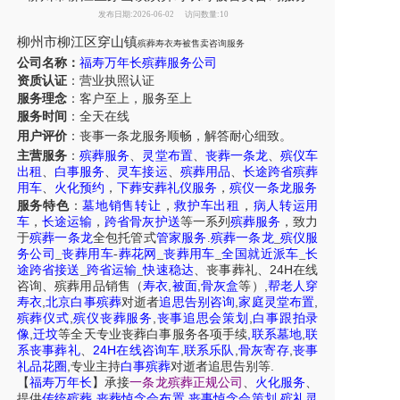
发布日期:2026-06-02
访问数量:10
柳州市柳江区穿山镇
殡葬寿衣寿被售卖咨询服务
公司名称：
福寿万年长殡葬服务公司
资质认证
：营业执照认证
服务理念
：客户至上，服务至上
服务时间
：全天在线
用户评价
：丧事一条龙服务
顺畅，解答耐心细致。
主营服务
：
殡葬服务
、
灵堂布置
、
丧葬一条龙
、
殡仪车
出租
、
白事服务
、
灵车接运
、
殡葬用品
、
长途跨省殡葬
用车
、
火化预约
，
下葬安葬礼仪服务
，
殡仪一条龙服务
服务特色
：
墓地销售转让
，
救护车出租
，
病人转运用
车
，
长途运输
，
跨省骨灰护送
等一系列
殡葬服务
，致力
于
殡葬一条龙
全包托管式
管家服务
.
殡葬一条龙
_
殡仪服
务公司
_
丧葬用车
-
葬花网
_
丧葬用车
_
全国就近派车
_
长
24H
途跨省接送
_
跨省运输
_
快速稳达
、
丧事葬礼
、
在线
,
,
,
咨询
、
殡葬
用品销售
（
寿衣
被面
骨灰盒
等）
帮老人穿
,
,
,
寿衣
北京白事殡葬
对逝者
追思告别咨询
家庭灵堂布置
,
,
,
殡葬仪式
殡仪丧葬服务
丧事追思会策划
白事跟拍录
,
,
,
像
迁坟
等
全天
专业丧葬白事服务
各项手续
联系墓地
联
24H
,
,
,
系丧事葬礼
、
在线咨询车
联系乐队
骨灰寄存
丧事
,
.
礼品花圈
专业主持
白事殡葬
对逝者追思告别等
【
福寿万年长
】
承接
一条龙殡葬正规公司
、
火化服务
、
,
,
,
提供
传统殡葬
丧葬悼念会布置
丧事悼念会策划
殡礼灵