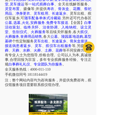
,
堂
灵车接运
等
一站式殡葬白事
、
全天在线解答服务
、
;
灵堂布置
、摄像等
并提供
寿衣
、
骨灰盒
、
花圈
、
祭祀
用品
、
净身更衣
、
灵车租用
、
长途返乡
、
灵车出租
、
殡
,
.
仪车
返乡
可
随车配备单体式冷藏箱
另外还可代办各区
,
,
,
.
.
公墓
选墓
火化
安葬服务
免费专车接送
【全国】
白事
活动策划
、
临终关怀
、
治丧协调
、
入殓纳棺
、
设立灵
堂
、
告别仪式
、
火葬服务
等后续关怀服务,各大
殡仪
、
火葬服务
,
丧葬用品销售
,各大
公墓
、
陵园墓地选购
,
墓型
墓碑
个性定制服务
灵车出租
、
长途返乡
、
骨灰盒接送
、
接送病患者返乡
、
灵车
、
殡仪车出租服务
等,另提供
树
葬
、
天葬
、
水葬
、
火葬
、
土葬
、
花葬
等不同安葬方式，
有专业人士为您指导,价格合理。公司以人为本,真诚做
事,合理回报为宗旨，多年专业殡葬服务经验、专注正
规
白事葬礼礼仪
、
专业团队为你服务
。
全天服务热线：4000-011-110
手机微信同号:18118144419
注；整个网站内容均为咨询服务，并提供免费咨询，殡
仪馆服务项目需要联系殡仪馆办理。