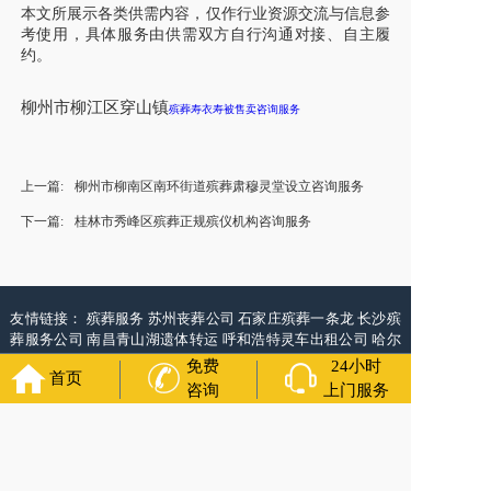
本文所展示各类供需内容，仅作行业资源交流与信息参
考使用，具体服务由供需双方自行沟通对接、自主履
约。
柳州市柳江区穿山镇
殡葬寿衣寿被售卖咨询服务
上一篇:
柳州市柳南区南环街道殡葬肃穆灵堂设立咨询服务
下一篇:
桂林市秀峰区殡葬正规殡仪机构咨询服务
友情链接：
殡葬服务
苏州丧葬公司
石家庄殡葬一条龙
长沙殡
葬服务公司
南昌青山湖遗体转运
呼和浩特灵车出租公司
哈尔
滨道里区丧葬用品
西宁城东区白事服务
潍坊奎文区殡仪馆服
免费
24小时
首页
务
乳山寿衣店铺
杭州上城区灵堂布置
沈阳浑南区殡葬平台
中
咨询
上门服务
国墓地网
中国非急救转运网
网站建设
中国殡葬一条龙网
中国
救护车网
葬花店
葬花服务网