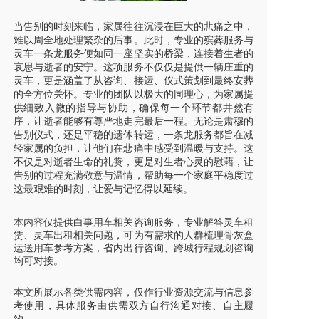
当告别的时刻来临，家属往往沉浸在巨大的悲痛之中，
难以周全地处理繁杂的后事。此时，专业的殡葬服务与
灵车一条龙服务便如同一座坚实的桥梁，连接着生者的
哀思与逝者的安宁。这项服务不仅仅是提供一辆庄重的
灵车，更是涵盖了从咨询、接运、仪式策划到最终安葬
的全方位关怀。专业的团队以极大的同理心，为家属提
供细致入微的指导与协助，确保每一个环节都井然有
序，让逝者能够有尊严地走完最后一程。无论是肃穆的
告别仪式，还是平稳的遗体转运，一条龙服务都旨在减
轻家属的负担，让他们在悲痛中感受到温暖与支持。这
不仅是对逝者生命的礼赞，更是对生者心灵的慰藉，让
告别的过程充满敬意与温情，帮助每一个家庭平稳度过
这最艰难的时刻，让爱与记忆得以延续。
本内容仅提供白事用车相关咨询服务，专业解答灵车租
赁、灵车出租相关问题，可为有需求的人群梳理骨灰盒
运送用车参考方案，省内出行咨询、跨城行程规划咨询
均可对接。
本文所展示各类供需内容，仅作行业资源交流与信息参
考使用，具体服务由供需双方自行沟通对接、自主履