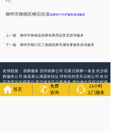
约。
柳州市柳南区柳石街道
殡葬安宁疗护服务咨询服务
上一篇:
柳州市柳城县殡葬丧葬用品售卖咨询服务
下一篇:
柳州市柳江区三都镇殡葬专属丧事服务咨询服务
友情链接：
殡葬服务
苏州丧葬公司
石家庄殡葬一条龙
长沙殡
葬服务公司
南昌青山湖遗体转运
呼和浩特灵车出租公司
哈尔
滨道里区丧葬用品
西宁城东区白事服务
潍坊奎文区殡仪馆服
免费
24小时
务
乳山寿衣店铺
杭州上城区灵堂布置
沈阳浑南区殡葬平台
中
首页
咨询
上门服务
国墓地网
中国非急救转运网
网站建设
中国殡葬一条龙网
中国
救护车网
葬花店
葬花服务网