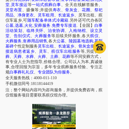
,
堂
灵车接运
等
一站式殡葬白事
、
全天在线解答服务
、
;
灵堂布置
、摄像等
并提供
寿衣
、
骨灰盒
、
花圈
、
祭祀
用品
、
净身更衣
、
灵车租用
、
长途返乡
、
灵车出租
、
殡
,
.
仪车
返乡
可
随车配备单体式冷藏箱
另外还可代办各区
,
,
,
.
.
公墓
选墓
火化
安葬服务
免费专车接送
【全国】
白事
活动策划
、
临终关怀
、
治丧协调
、
入殓纳棺
、
设立灵
堂
、
告别仪式
、
火葬服务
等后续关怀服务,各大
殡仪
、
火葬服务
,
丧葬用品销售
,各大
公墓
、
陵园墓地选购
,
墓型
墓碑
个性定制服务
灵车出租
、
长途返乡
、
骨灰盒接送
、
接送病患者返乡
、
灵车
、
殡仪车出租服务
等,另提供
树
葬
、
天葬
、
水葬
、
火葬
、
土葬
、
花葬
等不同安葬方式，
有专业人士为您指导,价格合理。公司以人为本,真诚做
事,合理回报为宗旨，多年专业殡葬服务经验、专注正
规
白事葬礼礼仪
、
专业团队为你服务
。
全天服务热线：4000-011-110
手机微信同号:18118144419
注；整个网站内容均为咨询服务，并提供免费咨询，殡
仪馆服务项目需要联系殡仪馆办理。