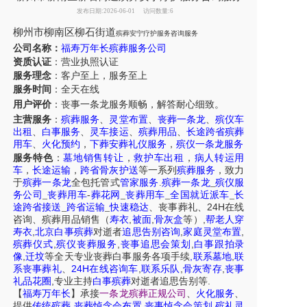
发布日期:2026-06-01
访问数量:6
柳州市柳南区柳石街道
殡葬安宁疗护服务咨询服务
公司名称：
福寿万年长殡葬服务公司
资质认证
：营业执照认证
服务理念
：客户至上，服务至上
服务时间
：全天在线
用户评价
：丧事一条龙服务
顺畅，解答耐心细致。
主营服务
：
殡葬服务
、
灵堂布置
、
丧葬一条龙
、
殡仪车
出租
、
白事服务
、
灵车接运
、
殡葬用品
、
长途跨省殡葬
用车
、
火化预约
，
下葬安葬礼仪服务
，
殡仪一条龙服务
服务特色
：
墓地销售转让
，
救护车出租
，
病人转运用
车
，
长途运输
，
跨省骨灰护送
等一系列
殡葬服务
，致力
于
殡葬一条龙
全包托管式
管家服务
.
殡葬一条龙
_
殡仪服
务公司
_
丧葬用车
-
葬花网
_
丧葬用车
_
全国就近派车
_
长
24H
途跨省接送
_
跨省运输
_
快速稳达
、
丧事葬礼
、
在线
,
,
,
咨询
、
殡葬
用品销售
（
寿衣
被面
骨灰盒
等）
帮老人穿
,
,
,
寿衣
北京白事殡葬
对逝者
追思告别咨询
家庭灵堂布置
,
,
,
殡葬仪式
殡仪丧葬服务
丧事追思会策划
白事跟拍录
,
,
,
像
迁坟
等
全天
专业丧葬白事服务
各项手续
联系墓地
联
24H
,
,
,
系丧事葬礼
、
在线咨询车
联系乐队
骨灰寄存
丧事
,
.
礼品花圈
专业主持
白事殡葬
对逝者追思告别等
【
福寿万年长
】
承接
一条龙殡葬正规公司
、
火化服务
、
,
,
,
提供
传统殡葬
丧葬悼念会布置
丧事悼念会策划
殡礼灵