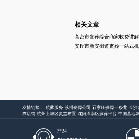
相关文章
高密市丧葬综合商家收费讲解
安丘市新安街道丧葬一站式机
友情链接：
殡葬服务
苏州丧葬公司
石家庄殡葬一条龙
长沙
衣店铺
杭州上城区灵堂布置
沈阳浑南区殡葬平台
中国墓地
7*24