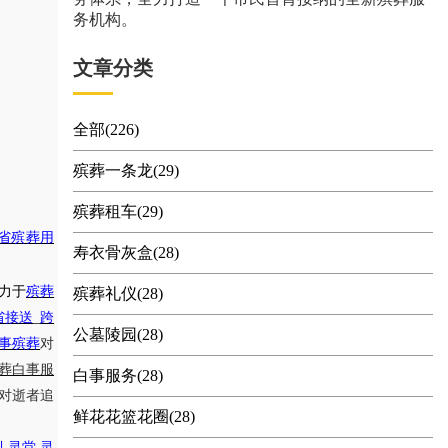
务机构。
文章分类
全部(226)
殡葬一条龙(29)
殡葬租车(29)
省殡葬用
寿衣骨灰盒(28)
力于
殡葬
殡葬礼仪(28)
省接送
_
跨
公墓陵园(28)
事殡葬
对
葬白事服
白事服务(28)
对逝者追
鲜花花篮花圈(28)
,
礼灵堂
灵