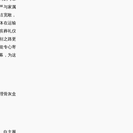
严与家属
洁宽敞，
体在运输
殡葬礼仪
别之路更
能专心寄
幕，为这
理骨灰盒
、自主履