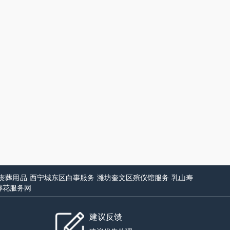
丧葬用品
西宁城东区白事服务
潍坊奎文区殡仪馆服务
乳山寿
葬花服务网
建议反馈