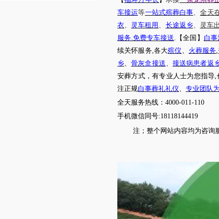
车接运
等
一站式殡葬白事
、
全天
衣
、
灵车租用
、
长途返乡
、
灵车
.
.
服务
免费专车接送
【全国】
白事
续关怀服务
,各大
殡仪
、
火葬服务
,
乡
、
骨灰盒接送
、
接送病患者返
安葬方式，有专业人士为您指导,
注正规
白事葬礼礼仪
、
专业团队
全天服务热线：
4000-011-110
手机微信同号
:18118144419
注；整个网站内容均为咨询