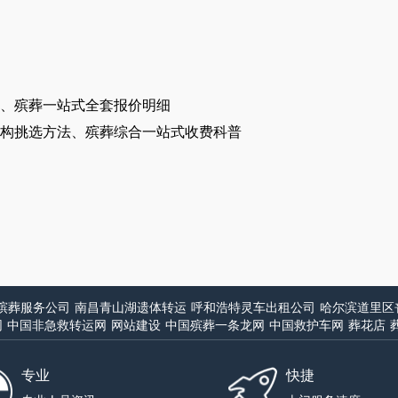
、殡葬一站式全套报价明细
构挑选方法、殡葬综合一站式收费科普
殡葬服务公司
南昌青山湖遗体转运
呼和浩特灵车出租公司
哈尔滨道里区
网
中国非急救转运网
网站建设
中国殡葬一条龙网
中国救护车网
葬花店
专业
快捷