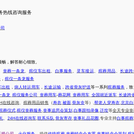
务热线咨询服务
公司
顺畅，解答耐心细致。
、
丧葬一条龙
、
殡仪车出租
、
白事服务
、
灵车接运
、
殡葬用品
、
长途跨
务
，
殡仪一条龙服务
车出租
，
病人转运用车
，
长途运输
，
跨省骨灰护送
等一系列
殡葬服务
，致
一条龙
_
殡仪服务公司
_
丧葬用车
-
葬花网
_
丧葬用车
_
全国就近派车
_
长途跨
H
,
,
,
,
在线咨询
、
殡葬
用品销售
（
寿衣
被面
骨灰盒
等）
帮老人穿寿衣
北京白
,
,
,
,
殡葬仪式
殡仪丧葬服务
丧事追思会策划
白事跟拍录像
迁坟
等
全天
专业丧
24H
,
,
,
,
礼
、
在线咨询车
联系乐队
骨灰寄存
丧事礼品花圈
专业主持
白事殡葬
,
,
,
正规公司
、
火化服务
、提供
传统殡葬
丧葬悼念会布置
丧事悼念会策划
殡