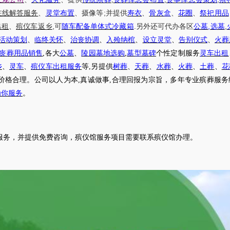
;
在线解答服务
、
灵堂布置
、摄像等
并提供
寿衣
、
骨灰盒
、
花圈
、
祭祀用品
,
.
,
,
出租
、
殡仪车
返乡
可
随车配备单体式冷藏箱
另外还可代办各区
公墓
选墓
活动策划
、
临终关怀
、
治丧协调
、
入殓纳棺
、
设立灵堂
、
告别仪式
、
火葬
丧葬用品销售
,各大
公墓
、
陵园墓地选购
,
墓型墓碑
个性定制服务
灵车出租
乡
、
灵车
、
殡仪车出租服务
等
,另提供
树葬
、
天葬
、
水葬
、
火葬
、
土葬
、
花
价格合理。公司以人为本,真诚做事,合理回报为宗旨，多年专业殡葬服务
为你服务
。
服务，并提供免费咨询，殡仪馆服务项目需要联系殡仪馆办理。