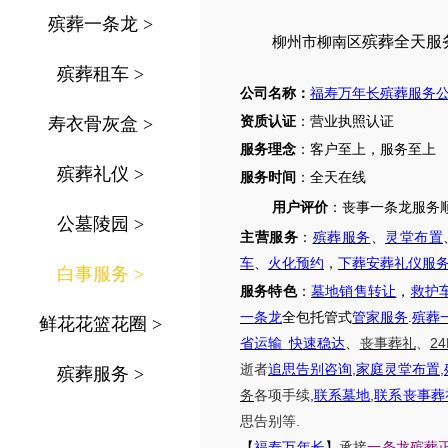
殡葬一条龙
>
殡葬全天服
柳州市柳南区
殡葬租车
>
公司名称：
福寿万年长殡葬服务
寿衣骨灰盒
>
资质认证
：营业执照认证
服务理念
：客户至上，服务至上
殡葬礼仪
>
服务时间
：全天在线
用户评价
：丧事一条龙服务
公墓陵园
>
主营服务
：
殡葬服务
、
灵堂布置
车
、
火化预约
，
下葬安葬礼仪服
白事服务
>
服务特色
：
墓地销售转让
，
救护
一条龙
全包托管式
管家服务
.
殡葬
鲜花花篮花圈
>
24
省运输
_
快速稳达
、
丧事葬礼
、
,
,
逝者
追思告别咨询
家庭灵堂布置
殡葬服务
>
,
,
务
各项手续
联系墓地
联系丧事葬
.
思告别等
【
福寿万年长
】
承接
一条龙殡葬