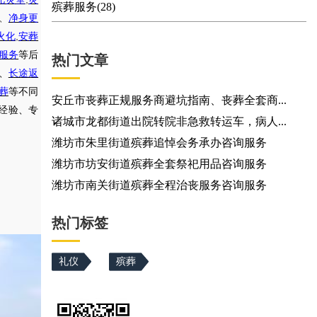
殡葬服务(28)
、
净身更
,
火化
安葬
服务
等后
热门文章
、
长途返
葬
等不同
安丘市丧葬正规服务商避坑指南、丧葬全套商...
经验、专
诸城市龙都街道出院转院非急救转运车，病人...
潍坊市朱里街道殡葬追悼会务承办咨询服务
潍坊市坊安街道殡葬全套祭祀用品咨询服务
潍坊市南关街道殡葬全程治丧服务咨询服务
热门标签
礼仪
殡葬