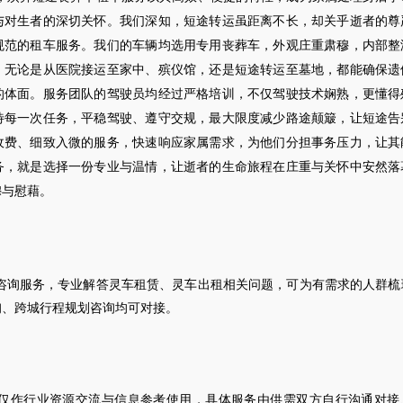
与对生者的深切关怀。我们深知，短途转运虽距离不长，却关乎逝者的尊
规范的租车服务。我们的车辆均选用专用丧葬车，外观庄重肃穆，内部整
，无论是从医院接运至家中、殡仪馆，还是短途转运至墓地，都能确保遗
的体面。服务团队的驾驶员均经过严格培训，不仅驾驶技术娴熟，更懂得
待每一次任务，平稳驾驶、遵守交规，最大限度减少路途颠簸，让短途告
收费、细致入微的服务，快速响应家属需求，为他们分担事务压力，让其
务，就是选择一份专业与温情，让逝者的生命旅程在庄重与关怀中安然落
穆与慰藉。
咨询服务，专业解答灵车租赁、灵车出租相关问题，可为有需求的人群梳
询、跨城行程规划咨询均可对接。
仅作行业资源交流与信息参考使用，具体服务由供需双方自行沟通对接