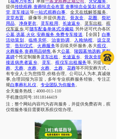
【
福寿万年长
】
承接
一条龙殡葬正规公司
、
火化服务
、
,
,
,
提供
传统殡葬
丧葬悼念会布置
丧事悼念会策划
殡礼灵
,
堂
灵车接运
等
一站式殡葬白事
、
全天在线解答服务
、
;
灵堂布置
、摄像等
并提供
寿衣
、
骨灰盒
、
花圈
、
祭祀
用品
、
净身更衣
、
灵车租用
、
长途返乡
、
灵车出租
、
殡
,
.
仪车
返乡
可
随车配备单体式冷藏箱
另外还可代办各区
,
,
,
.
.
公墓
选墓
火化
安葬服务
免费专车接送
【全国】
白事
活动策划
、
临终关怀
、
治丧协调
、
入殓纳棺
、
设立灵
堂
、
告别仪式
、
火葬服务
等后续关怀服务
,各大
殡仪
、
火葬服务
,
丧葬用品销售
,各大
公墓
、
陵园墓地选购
,
墓型
墓碑
个性定制服务
灵车出租
、
长途返乡
、
骨灰盒接送
、
接送病患者返乡
、
灵车
、
殡仪车出租服务
等
,另提供
树
葬
、
天葬
、
水葬
、
火葬
、
土葬
、
花葬
等不同安葬方式，
有专业人士为您指导,价格合理。公司以人为本,真诚做
事,合理回报为宗旨，多年专业殡葬服务经验、专注正
规
白事葬礼礼仪
、
专业团队为你服务
。
全天服务热线：
4000-011-110
手机微信同号
:18118144419
注；整个网站内容均为咨询服务，并提供免费咨询，殡
仪馆服务项目需要联系殡仪馆办理。