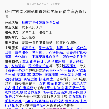
发布日期:2026-05-27
访问数量:7
殡葬灵车运输专车咨询服
柳州市柳南区南站街道
务
公司名称：
福寿万年长殡葬服务公司
资质认证
：营业执照认证
服务理念
：客户至上，服务至上
服务时间
：全天在线
用户评价
：丧事一条龙服务
顺畅，解答耐心细致。
主营服务
：
殡葬服务
、
灵堂布置
、
丧葬一条龙
、
殡仪车
出租
、
白事服务
、
灵车接运
、
殡葬用品
、
长途跨省殡葬
用车
、
火化预约
，
下葬安葬礼仪服务
，
殡仪一条龙服务
服务特色
：
墓地销售转让
，
救护车出租
，
病人转运用
车
，
长途运输
，
跨省骨灰护送
等一系列
殡葬服务
，致力
于
殡葬一条龙
全包托管式
管家服务
.
殡葬一条龙
_
殡仪服
务公司
_
丧葬用车
-
葬花网
_
丧葬用车
_
全国就近派车
_
长
24H
途跨省接送
_
跨省运输
_
快速稳达
、
丧事葬礼
、
在线
,
,
,
咨询
、
殡葬
用品销售
（
寿衣
被面
骨灰盒
等）
帮老人穿
,
,
,
寿衣
北京白事殡葬
对逝者
追思告别咨询
家庭灵堂布置
,
,
,
殡葬仪式
殡仪丧葬服务
丧事追思会策划
白事跟拍录
,
,
,
像
迁坟
等
全天
专业丧葬白事服务
各项手续
联系墓地
联
24H
,
,
,
系丧事葬礼
、
在线咨询车
联系乐队
骨灰寄存
丧事
,
.
礼品花圈
专业主持
白事殡葬
对逝者追思告别等