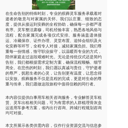
在生命告别的特殊时刻，专业的殡葬灵车服务承载着对
逝者的敬意与对家属的关怀。我们以庄重、细致的态
度，提供从接运到安葬的全程协助，确保每一步都严谨
有序。灵车整洁肃穆，司机经验丰富，熟悉各地风俗与
流程，配合家属完成各项仪式安排。服务涵盖遗体接
运、冷藏保存、证件办理、灵堂布置、追悼会组织及火
化安葬等环节，全程专人对接，减轻家属负担。我们尊
重每一份情感，恪守职业操守，以温暖而专业的方式，
陪伴家庭走过这段艰难时光。无论是传统仪式还是简约
告别，我们都根据需求定制方案，确保流程顺畅、细节
周全。在悲伤的时刻，我们愿以真诚与责任，守护逝者
的尊严，抚慰生者的心灵，让告别更有温度，让思念得
以安放。殡葬服务不仅是流程的完成，更是对生命的尊
重与传承，我们愿做这段旅程中值得信赖的同行者。
本内容仅提供白事用车相关咨询服务，专业解答灵车租
赁、灵车出租相关问题，可为有需求的人群梳理骨灰盒
运送用车参考方案，省内出行咨询、跨城行程规划咨询
均可对接。
本文所展示各类供需内容，仅作行业资源交流与信息参