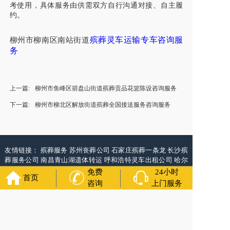
考使用，具体服务由供需双方自行沟通对接、自主履
约。
殡葬灵车运输专车咨询服
柳州市柳南区南站街道
务
上一篇:
柳州市鱼峰区箭盘山街道殡葬贡品花篮陈设咨询服务
下一篇:
柳州市柳北区解放街道殡葬全国接送服务咨询服务
友情链接：
殡葬服务
苏州丧葬公司
石家庄殡葬一条龙
长沙殡
葬服务公司
南昌青山湖遗体转运
呼和浩特灵车出租公司
哈尔
滨道里区丧葬用品
西宁城东区白事服务
潍坊奎文区殡仪馆服
免费
24小时
首页
务
乳山寿衣店铺
杭州上城区灵堂布置
沈阳浑南区殡葬平台
中
咨询
上门服务
国墓地网
中国非急救转运网
网站建设
中国殡葬一条龙网
中国
救护车网
葬花店
葬花服务网