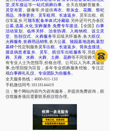
,
堂
灵车接运
等
一站式殡葬白事
、
全天在线解答服务
、
;
灵堂布置
、摄像等
并提供
寿衣
、
骨灰盒
、
花圈
、
祭祀
用品
、
净身更衣
、
灵车租用
、
长途返乡
、
灵车出租
、
殡
,
.
仪车
返乡
可
随车配备单体式冷藏箱
另外还可代办各区
,
,
,
.
.
公墓
选墓
火化
安葬服务
免费专车接送
【全国】
白事
活动策划
、
临终关怀
、
治丧协调
、
入殓纳棺
、
设立灵
堂
、
告别仪式
、
火葬服务
等后续关怀服务,各大
殡仪
、
火葬服务
,
丧葬用品销售
,各大
公墓
、
陵园墓地选购
,
墓型
墓碑
个性定制服务
灵车出租
、
长途返乡
、
骨灰盒接送
、
接送病患者返乡
、
灵车
、
殡仪车出租服务
等,另提供
树
葬
、
天葬
、
水葬
、
火葬
、
土葬
、
花葬
等不同安葬方式，
有专业人士为您指导,价格合理。公司以人为本,真诚做
事,合理回报为宗旨，多年专业殡葬服务经验、专注正
规
白事葬礼礼仪
、
专业团队为你服务
。
全天服务热线：4000-011-110
手机微信同号:18118144419
注；整个网站内容均为咨询服务，并提供免费咨询，殡
仪馆服务项目需要联系殡仪馆办理。