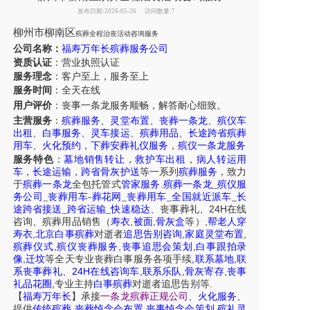
发布日期:2026-05-26
访问数量:7
柳州市柳南区
殡葬全程治丧活动咨询服务
公司名称：
福寿万年长殡葬服务公司
资质认证
：营业执照认证
服务理念
：客户至上，服务至上
服务时间
：全天在线
用户评价
：丧事一条龙服务
顺畅，解答耐心细致。
主营服务
：
殡葬服务
、
灵堂布置
、
丧葬一条龙
、
殡仪车
出租
、
白事服务
、
灵车接运
、
殡葬用品
、
长途跨省殡葬
用车
、
火化预约
，
下葬安葬礼仪服务
，
殡仪一条龙服务
服务特色
：
墓地销售转让
，
救护车出租
，
病人转运用
车
，
长途运输
，
跨省骨灰护送
等一系列
殡葬服务
，致力
于
殡葬一条龙
全包托管式
管家服务
.
殡葬一条龙
_
殡仪服
务公司
_
丧葬用车
-
葬花网
_
丧葬用车
_
全国就近派车
_
长
24H
途跨省接送
_
跨省运输
_
快速稳达
、
丧事葬礼
、
在线
,
,
,
咨询
、
殡葬
用品销售
（
寿衣
被面
骨灰盒
等）
帮老人穿
,
,
,
寿衣
北京白事殡葬
对逝者
追思告别咨询
家庭灵堂布置
,
,
,
殡葬仪式
殡仪丧葬服务
丧事追思会策划
白事跟拍录
,
,
,
像
迁坟
等
全天
专业丧葬白事服务
各项手续
联系墓地
联
24H
,
,
,
系丧事葬礼
、
在线咨询车
联系乐队
骨灰寄存
丧事
,
.
礼品花圈
专业主持
白事殡葬
对逝者追思告别等
【
福寿万年长
】
承接
一条龙殡葬正规公司
、
火化服务
、
,
,
,
提供
传统殡葬
丧葬悼念会布置
丧事悼念会策划
殡礼灵