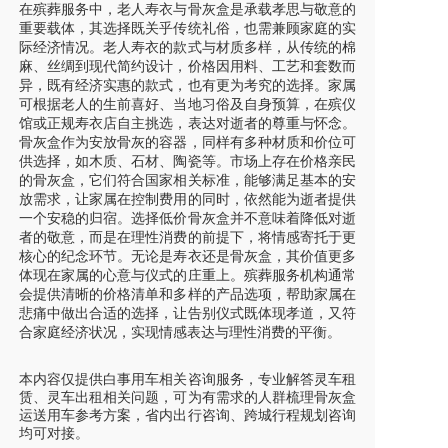
在殡葬服务中，老人寿衣与骨灰盒是承载孝思与敬意的
重要载体，其选择既关乎传统礼俗，也需兼顾家庭的实
际经济情况。老人寿衣的款式与材质多样，从传统的棉
麻、丝绸到现代简约设计，价格因用料、工艺和套数而
异，既有经济实惠的款式，也有更为考究的选择。家属
可根据老人的生前喜好、当地习俗及自身预算，在殡仪
馆或正规寿衣店自主挑选，表达对逝者的尊重与怀念。
骨灰盒作为安放骨灰的容器，同样有多种材质和价位可
供选择，如木质、石材、陶瓷等。市场上存在价格亲民
的骨灰盒，它们符合国家相关标准，能够满足基本的安
放需求，让家属在控制费用的同时，依然能为逝者提供
一个安稳的归宿。选择低价骨灰盒并不意味着降低对逝
者的敬意，而是在理性消费的前提下，将情感寄托于更
核心的纪念环节。无论是寿衣还是骨灰盒，其价值更多
体现在家属的心意与仪式的庄重上。殡葬服务机构通常
会提供清晰的价格清单和多样的产品选项，帮助家属在
悲痛中做出合适的选择，让告别仪式既体现孝道，又符
合家庭经济状况，实现情感表达与理性消费的平衡。
本内容仅提供白事用车相关咨询服务，专业解答灵车租
赁、灵车出租相关问题，可为有需求的人群梳理骨灰盒
运送用车参考方案，省内出行咨询、跨城行程规划咨询
均可对接。