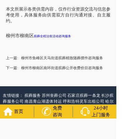
本文所展示各类供需内容，仅作行业资源交流与信息参
考使用，具体服务由供需双方自行沟通对接、自主履
约。
柳州市柳南区
殡葬全程治丧活动咨询服务
上一篇:
柳州市鱼峰区天马街道殡葬精致随葬摆件咨询服务
下一篇:
柳州市柳南区南环街道殡葬公开收费价目咨询服务
友情链接：
殡葬服务
苏州丧葬公司
石家庄殡葬一条龙
长沙殡
葬服务公司
南昌青山湖遗体转运
呼和浩特灵车出租公司
哈尔
滨道里区丧葬用品
西宁城东区白事服务
潍坊奎文区殡仪馆服
免费
24小时
首页
务
乳山寿衣店铺
杭州上城区灵堂布置
沈阳浑南区殡葬平台
中
咨询
上门服务
国墓地网
中国非急救转运网
网站建设
中国殡葬一条龙网
中国
救护车网
葬花店
葬花服务网