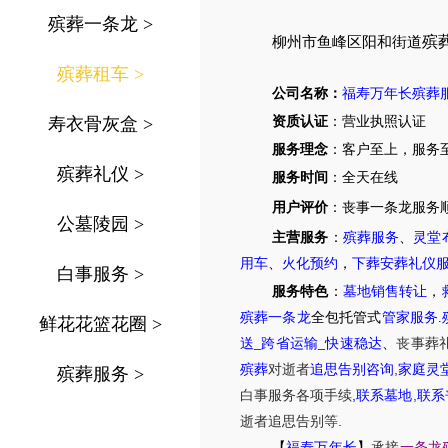
殡葬一条龙
>
殡
柳州市鱼峰区阳和街道
殡葬租车
>
公司名称：
福寿万年长殡葬
寿衣骨灰盒
>
资质认证
：营业执照认证
服务理念
：客户至上，服务
殡葬礼仪
>
服务时间
：全天在线
用户评价
：丧事一条龙服务
公墓陵园
>
主营服务
：
殡葬服务
、
灵堂
用车
、
火化预约
，
下葬安葬礼仪
白事服务
>
服务特色
：
墓地销售转让
，
殡葬一条龙
全包托管式
管家服务
.
鲜花花篮花圈
>
送
_
跨省运输
_
快速稳达
、
丧事葬
,
殡葬
对逝者
追思告别咨询
家庭灵
殡葬服务
>
,
,
白事服务
各项手续
联系墓地
联系
.
逝者追思告别等
【
福寿万年长
】
承接
一条龙