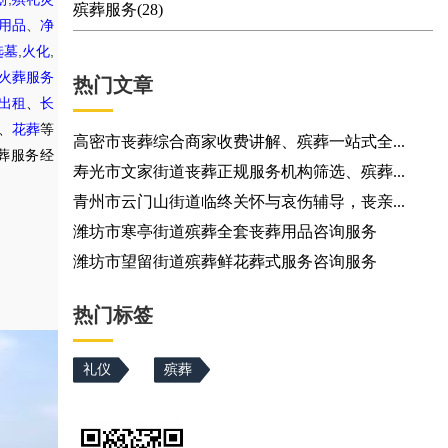
殡葬服务(28)
用品
、
净
,
,
选墓
火化
火葬服务
热门文章
出租
、
长
、
花葬
等
高密市丧葬综合商家收费讲解、殡葬一站式全...
葬服务经
寿光市文家街道丧葬正规服务机构筛选、殡葬...
青州市云门山街道临终关怀与哀伤辅导，丧亲...
潍坊市寒亭街道殡葬全套丧葬用品咨询服务
潍坊市望留街道殡葬鲜花葬式服务咨询服务
热门标签
礼仪
殡葬