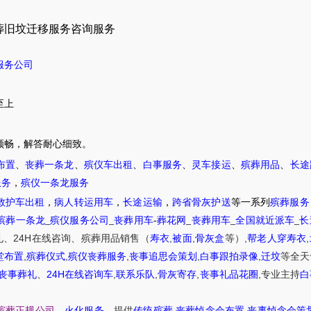
葬旧坟迁移服务咨询服务
服务公司
至上
顺畅，解答耐心细致。
布置
、
丧葬一条龙
、
殡仪车出租
、
白事服务
、
灵车接运
、
殡葬用品
、
长途
服务
，
殡仪一条龙服务
救护车出租
，
病人转运用车
，
长途运输
，
跨省骨灰护送
等一系列
殡葬服务
殡葬一条龙
_
殡仪服务公司
_
丧葬用车
-
葬花网
_
丧葬用车
_
全国就近派车
_
长
24H
,
,
,
,
礼
、
在线咨询
、
殡葬
用品销售
（
寿衣
被面
骨灰盒
等）
帮老人穿寿衣
,
,
,
,
,
堂布置
殡葬仪式
殡仪丧葬服务
丧事追思会策划
白事跟拍录像
迁坟
等
全天
24H
,
,
,
,
丧事葬礼
、
在线咨询车
联系乐队
骨灰寄存
丧事礼品花圈
专业主持
白
,
,
殡葬正规公司
、
火化服务
、提供
传统殡葬
丧葬悼念会布置
丧事悼念会策