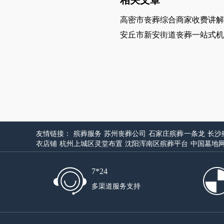
高密市丧葬综合商家收费讲解
安丘市新安街道丧葬一站式机
友情链接：
殡葬服务
苏州丧葬公司
石家庄殡葬一条龙
长沙
衣店铺
杭州上城区灵堂布置
沈阳浑南区殡葬平台
中国墓地
7*24
多渠道服务支持