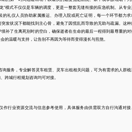
龙
模式不仅仅是车辆的调度，更是一整套无缝衔接的应急机制。从专业
”
装的礼仪人员协助家属搬运、办理入院或死亡证明，每一个环节都力求
何突发状况下都能找到主心骨，避免了因慌乱而导致的无助与疏漏。这种
护填补了生离死别时的空白，确保逝者在生命的最后一程得到最尊重的对
社会的温暖与支持，让告别不再因为等待而变得漫长与煎熬。
咨询服务，专业解答灵车租赁、灵车出租相关问题，可为有需求的人群梳
询、跨城行程规划咨询均可对接。
仅作行业资源交流与信息参考使用，具体服务由供需双方自行沟通对接