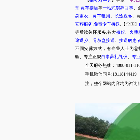
,
堂
灵车接运
等
一站式殡葬白事
、
身更衣
、
灵车租用
、
长途返乡
、
.
.
安葬服务
免费专车接送
【全国】
等后续关怀服务,各大
殡仪
、
火葬
途返乡
、
骨灰盒接送
、
接送病患
不同安葬方式，有专业人士为您
验、专注正规
白事葬礼礼仪
、
专
全天服务热线：4000-011-11
手机微信同号:18118144419
注；整个网站内容均为咨询