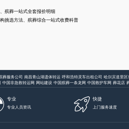
、殡葬一站式全套报价明细
构挑选方法、殡葬综合一站式收费科普
殡葬服务公司
南昌青山湖遗体转运
呼和浩特灵车出租公司
哈尔滨道里区
网
中国非急救转运网
网站建设
中国殡葬一条龙网
中国救护车网
葬花店
专业
快捷
专业人员资讯
上门服务速度