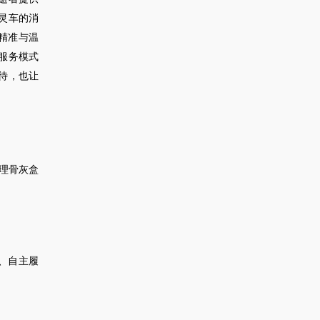
灵车的消
精准与温
服务模式
待，也让
理骨灰盒
、自主履