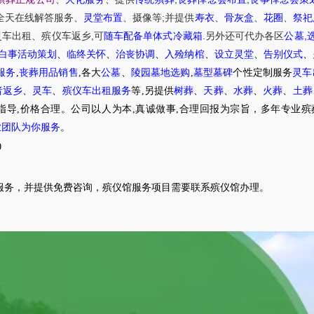
;
全天在线解答服务
、
灵堂布置
、摄像等
并提供
寿衣
、
骨灰盒
、
花圈
、
祭祀
,
.
,
灵车出租
、
殡仪车
返乡
可
随车配备单体式冷藏箱
另外还可代办各区
公墓
白事活动策划
、
临终关怀
、
治丧协调
、
入殓纳棺
、
设立灵堂
、
告别仪式
、
服务
,
丧葬用品销售
,各大
公墓
、
陵园墓地选购
,
墓型墓碑
个性定制服务
灵车
者返乡
、
灵车
、
殡仪车出租服务
等,另提供
树葬
、
天葬
、
水葬
、
火葬
、
土葬
指导,价格合理。公司以人为本,真诚做事,合理回报为宗旨，多年专业殡
业团队为你服务
。
0
服务，并提供免费咨询，殡仪馆服务项目需要联系殡仪馆办理。