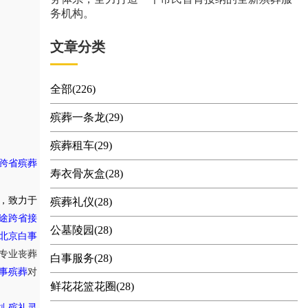
务机构。
文章分类
全部(226)
殡葬一条龙(29)
殡葬租车(29)
跨省殡葬
寿衣骨灰盒(28)
，致力于
殡葬礼仪(28)
途跨省接
公墓陵园(28)
北京白事
专业丧葬
白事服务(28)
事殡葬
对
鲜花花篮花圈(28)
,
划
殡礼灵