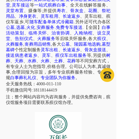
,
堂
灵车接运
等
一站式殡葬白事
、
全天在线解答服务
、
;
灵堂布置
、摄像等
并提供
寿衣
、
骨灰盒
、
花圈
、
祭祀
用品
、
净身更衣
、
灵车租用
、
长途返乡
、
灵车出租
、
殡
,
.
仪车
返乡
可
随车配备单体式冷藏箱
另外还可代办各区
,
,
,
.
.
公墓
选墓
火化
安葬服务
免费专车接送
【全国】
白事
活动策划
、
临终关怀
、
治丧协调
、
入殓纳棺
、
设立灵
堂
、
告别仪式
、
火葬服务
等后续关怀服务,各大
殡仪
、
火葬服务
,
丧葬用品销售
,各大
公墓
、
陵园墓地选购
,
墓型
墓碑
个性定制服务
灵车出租
、
长途返乡
、
骨灰盒接送
、
接送病患者返乡
、
灵车
、
殡仪车出租服务
等,另提供
树
葬
、
天葬
、
水葬
、
火葬
、
土葬
、
花葬
等不同安葬方式，
有专业人士为您指导,价格合理。公司以人为本,真诚做
事,合理回报为宗旨，多年专业殡葬服务经验、专注正
规
白事葬礼礼仪
、
专业团队为你服务
。
全天服务热线：4000-011-110
手机微信同号:18118144419
注；整个网站内容均为咨询服务，并提供免费咨询，殡
仪馆服务项目需要联系殡仪馆办理。