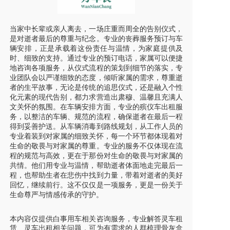
当家中长辈或亲人离去，一场庄重而周全的告别仪式，
是对逝者最后的尊重与纪念。专业的丧葬服务预订与车
辆安排，正是承载着这份责任与温情，为家庭提供及
时、细致的支持。通过专业的预订电话，家属可以便捷
地咨询各项服务，从仪式流程的策划到细节的落实，专
业团队会以严谨细致的态度，倾听家属的需求，尊重逝
者的生平故事，无论是传统的追思仪式，还是融入个性
化元素的现代告别，都力求营造出肃穆、温馨且充满人
文关怀的氛围。在车辆安排方面，专业的殡仪车出租服
务，以整洁的车辆、规范的流程，确保逝者在最后一程
得到妥善护送。从车辆消毒到路线规划，从工作人员的
专业着装到对家属的细致关怀，每一个环节都体现着对
生命的敬畏与对家属的尊重。专业的服务不仅体现在流
程的规范与高效，更在于那份对生命的敬畏与对家属的
共情。他们用专业与温情，帮助逝者体面地走完最后一
程，也帮助生者在悲伤中找到力量，带着对逝者的美好
回忆，继续前行。这不仅仅是一项服务，更是一份关于
生命尊严与情感传承的守护。
本内容仅提供白事用车相关咨询服务，专业解答灵车租
赁、灵车出租相关问题，可为有需求的人群梳理骨灰盒