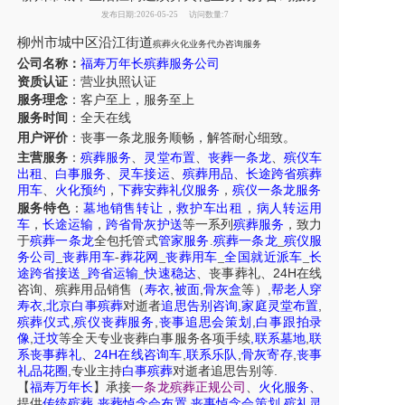
发布日期:2026-05-25
访问数量:7
柳州市城中区沿江街道
殡葬火化业务代办咨询服务
公司名称：
福寿万年长殡葬服务公司
资质认证
：营业执照认证
服务理念
：客户至上，服务至上
服务时间
：全天在线
用户评价
：丧事一条龙服务
顺畅，解答耐心细致。
主营服务
：
殡葬服务
、
灵堂布置
、
丧葬一条龙
、
殡仪车
出租
、
白事服务
、
灵车接运
、
殡葬用品
、
长途跨省殡葬
用车
、
火化预约
，
下葬安葬礼仪服务
，
殡仪一条龙服务
服务特色
：
墓地销售转让
，
救护车出租
，
病人转运用
车
，
长途运输
，
跨省骨灰护送
等一系列
殡葬服务
，致力
于
殡葬一条龙
全包托管式
管家服务
.
殡葬一条龙
_
殡仪服
务公司
_
丧葬用车
-
葬花网
_
丧葬用车
_
全国就近派车
_
长
24H
途跨省接送
_
跨省运输
_
快速稳达
、
丧事葬礼
、
在线
,
,
,
咨询
、
殡葬
用品销售
（
寿衣
被面
骨灰盒
等）
帮老人穿
,
,
,
寿衣
北京白事殡葬
对逝者
追思告别咨询
家庭灵堂布置
,
,
,
殡葬仪式
殡仪丧葬服务
丧事追思会策划
白事跟拍录
,
,
,
像
迁坟
等
全天
专业丧葬白事服务
各项手续
联系墓地
联
24H
,
,
,
系丧事葬礼
、
在线咨询车
联系乐队
骨灰寄存
丧事
,
.
礼品花圈
专业主持
白事殡葬
对逝者追思告别等
【
福寿万年长
】
承接
一条龙殡葬正规公司
、
火化服务
、
,
,
,
提供
传统殡葬
丧葬悼念会布置
丧事悼念会策划
殡礼灵