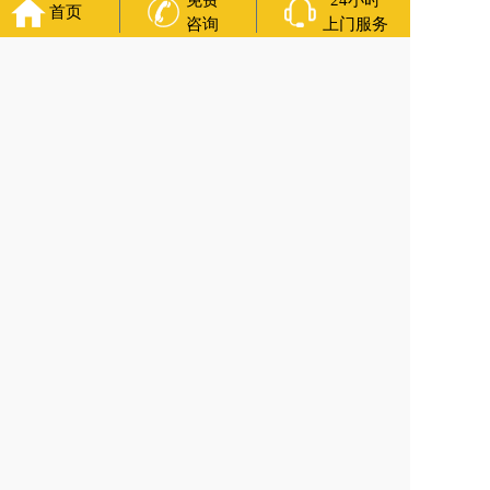
免费
24小时
首页
滨道里区丧葬用品
西宁城东区白事服务
潍坊奎文区殡仪馆服
咨询
上门服务
务
乳山寿衣店铺
杭州上城区灵堂布置
沈阳浑南区殡葬平台
中
国墓地网
中国非急救转运网
网站建设
中国殡葬一条龙网
中国
救护车网
葬花店
葬花服务网
万年长
官方公众号
4000-011-110
各城市均有服务人员上门服务
24小时上门服务
Copyright 2025 万年长 All Rights Reserved. 全站内容均为咨询服务，遗体转运接
送业务须联系当地殡仪馆咨询.
网站建设
：
上往建站