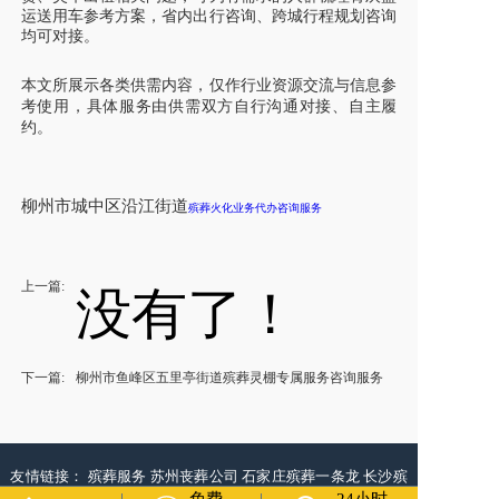
运送用车参考方案，省内出行咨询、跨城行程规划咨询
均可对接。
本文所展示各类供需内容，仅作行业资源交流与信息参
考使用，具体服务由供需双方自行沟通对接、自主履
约。
柳州市城中区沿江街道
殡葬火化业务代办咨询服务
上一篇:
没有了！
下一篇:
柳州市鱼峰区五里亭街道殡葬灵棚专属服务咨询服务
友情链接：
殡葬服务
苏州丧葬公司
石家庄殡葬一条龙
长沙殡
葬服务公司
南昌青山湖遗体转运
呼和浩特灵车出租公司
哈尔